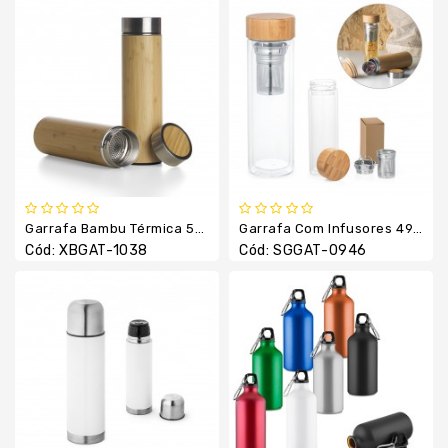
Térmica
Guarda
Chuva
/
Sol
Kits
Lanterna
Lápis
Garrafa Bambu Térmica 500ml Com Infusor
Garrafa Com Infusores 490 Ml
E
Cód: XBGAT-1038
Cód: SGGAT-0946
Lapiseiras
Linha
Esportiva
Linha
Feminina
Linha
Térmica