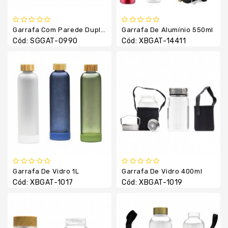
Luvas
Térmicas
Manta
Garrafa Com Parede Dupla Aço Inox 500ml
Garrafa De Alumínio 550ml
Cód: SGGAT-0990
Cód: XBGAT-14411
Necessaires
Pão
De
Mel
Pastas
E
Cases
Pet
Shop
Porta
Garrafa De Vidro 1L
Garrafa De Vidro 400ml
Retrato
Cód: XBGAT-1017
Cód: XBGAT-1019
Relógio
Squeezes
Suporte