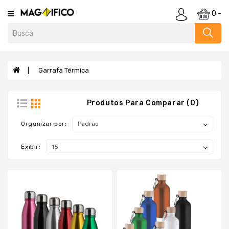
Category
0 -
Agendas
E
Cadernos
Garrafa Térmica
Almofadas
Anti
Produtos Para Comparar (0)
Stress
E
Organizar por:
Cofrinho
Baldes
Exibir:
Bar
E
Utensílios
Bebidas
Blocos