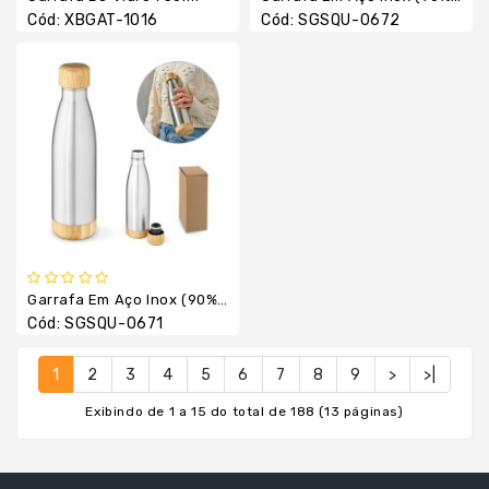
Cód: XBGAT-1016
Cód: SGSQU-0672
Garrafa Em Aço Inox (90% Reciclado) Com Tampa Em Bambu 550 ML
Cód: SGSQU-0671
1
2
3
4
5
6
7
8
9
>
>|
Exibindo de 1 a 15 do total de 188 (13 páginas)