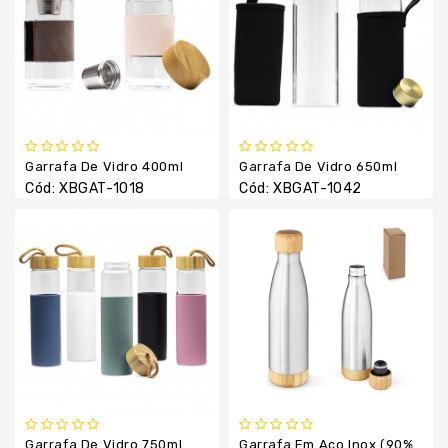
Veicular
Celular
Tábua
Taças
Tecnologia
E
Garrafa De Vidro 400ml
Garrafa De Vidro 650ml
Informática
Cód: XBGAT-1018
Cód: XBGAT-1042
Toalhas
Garrafa De Vidro 750ml
Garrafa Em Aço Inox (90% Reciclado) Com Tampa Em Bambu