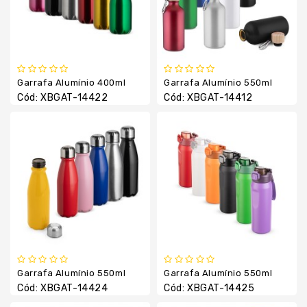
Boné
E
Chapéu
Camiseta
E
Garrafa Alumínio 400ml
Garrafa Alumínio 550ml
Camisas
Cód: XBGAT-14422
Cód: XBGAT-14412
Canetas
Chaveiros
Copos
E
Canecas
Cuidados
Pessoais
Escritório
Fabricação
Garrafa Alumínio 550ml
Garrafa Alumínio 550ml
Própria
Cód: XBGAT-14424
Cód: XBGAT-14425
Garrafa