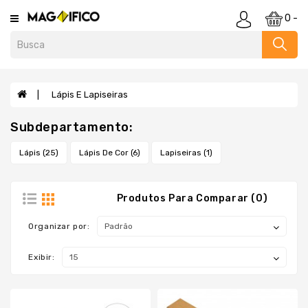
Category
0 -
Agendas
E
Cadernos
Lápis E Lapiseiras
Almofadas
Subdepartamento:
Anti
Stress
Lápis (25)
Lápis De Cor (6)
Lapiseiras (1)
E
Cofrinho
Baldes
Produtos Para Comparar (0)
Bar
Organizar por:
E
Utensílios
Exibir:
Bebidas
Blocos