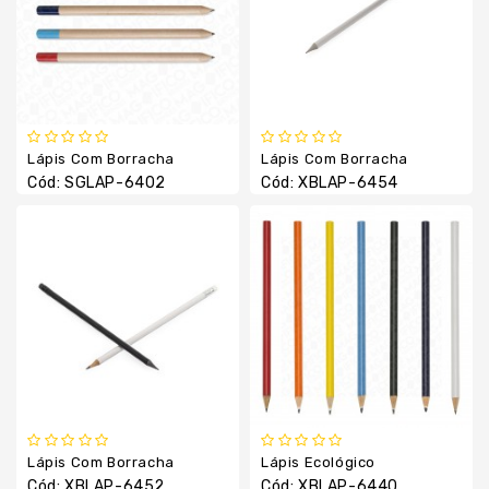
Luvas
Térmicas
Manta
Necessaires
Pão
De
Lápis Com Borracha
Lápis Com Borracha
Mel
Cód: SGLAP-6402
Cód: XBLAP-6454
Pastas
E
Cases
Pet
Shop
Porta
Retrato
Relógio
Squeezes
Lápis Com Borracha
Lápis Ecológico
Cód: XBLAP-6452
Cód: XBLAP-6440
Suporte