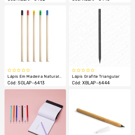
Veicular
Celular
Tábua
Taças
Tecnologia
E
Informática
Toalhas
Lápis Em Madeira Natural Não Apontado Com Borracha No Topo
Lápis Grafite Triangular
Cód: SGLAP-6413
Cód: XBLAP-6444