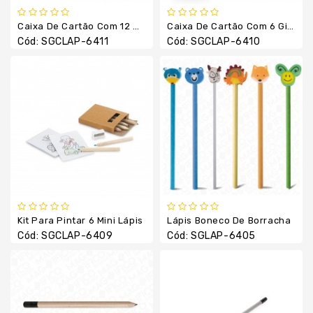
Térmica
Caixa De Cartão Com 12 Mini Lápis De Cor
Caixa De Cartão Com 6 Gizes De Cera
Guarda
Cód: SGCLAP-6411
Cód: SGCLAP-6410
Chuva
/
Sol
Kits
Lanterna
Lápis
E
Lapiseiras
Linha
Esportiva
Kit Para Pintar 6 Mini Lápis
Lápis Boneco De Borracha
Cód: SGCLAP-6409
Cód: SGLAP-6405
Linha
Feminina
Linha
Térmica