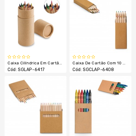
Boné
E
Chapéu
Camiseta
E
Camisas
Canetas
Chaveiros
Caixa Cilíndrica Em Cartão Com 12 Lápis De Cor
Caixa De Cartão Com 10 Mini Lápis De Cor
Copos
Cód: SGLAP-6417
Cód: SGCLAP-6408
E
Canecas
Cuidados
Pessoais
Escritório
Fabricação
Própria
Garrafa