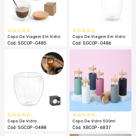
Boné
E
Chapéu
Camiseta
E
Copo De Viagem Em Vidro
Copo De Viagem Em Vidro
Camisas
Cód: SGCOP-0485
Cód: SGCOP-0486
Canetas
Chaveiros
Copos
E
Canecas
Cuidados
Pessoais
Escritório
Fabricação
Copo De Vidro
Copo De Vidro 500ml
Própria
Cód: SGCOP-0488
Cód: XBCOP-6837
Garrafa