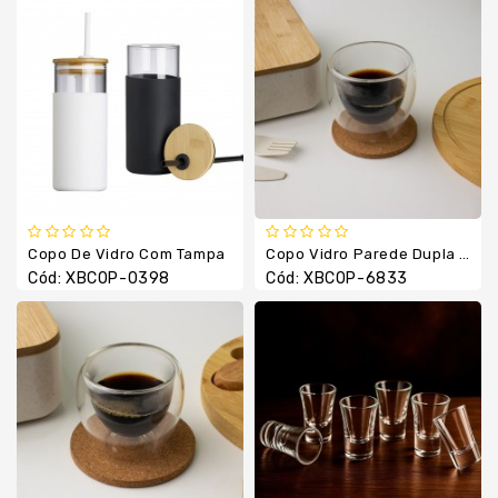
Térmica
Guarda
Chuva
/
Sol
Kits
Lanterna
Lápis
Copo De Vidro Com Tampa
Copo Vidro Parede Dupla 160ml
E
Cód: XBCOP-0398
Cód: XBCOP-6833
Lapiseiras
Linha
Esportiva
Linha
Feminina
Linha
Térmica