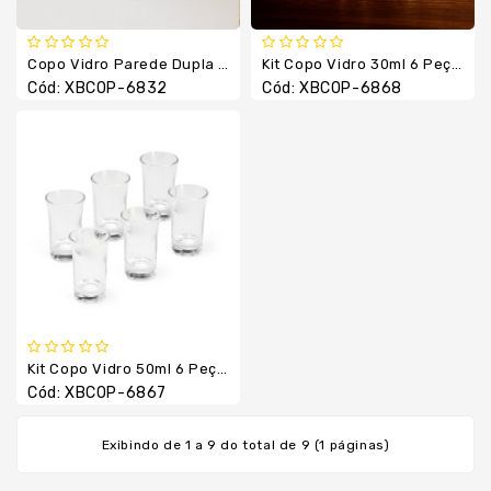
Luvas
Térmicas
Manta
Copo Vidro Parede Dupla 80ml
Kit Copo Vidro 30ml 6 Peças
Cód: XBCOP-6832
Cód: XBCOP-6868
Necessaires
Pão
De
Mel
Pastas
E
Cases
Pet
Shop
Porta
Kit Copo Vidro 50ml 6 Peças
Retrato
Cód: XBCOP-6867
Relógio
Exibindo de 1 a 9 do total de 9 (1 páginas)
Squeezes
Suporte