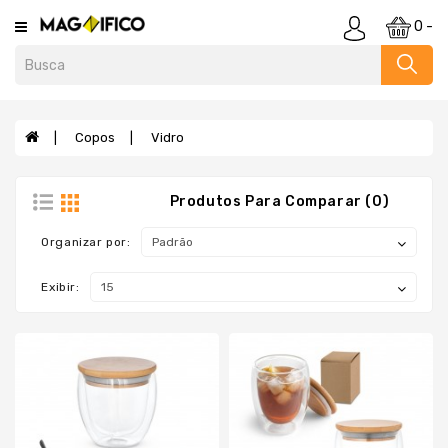
Category
0 -
Agendas
E
Cadernos
Copos
Vidro
Almofadas
Anti
Produtos Para Comparar (0)
Stress
E
Organizar por:
Cofrinho
Baldes
Exibir:
Bar
E
Utensílios
Bebidas
Blocos