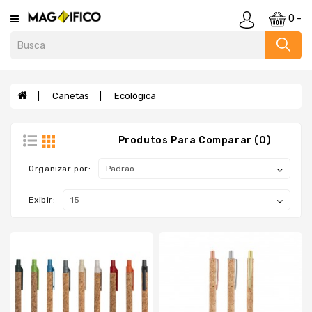
Category
0 -
Agendas
E
Cadernos
Canetas
Ecológica
Almofadas
Anti
Produtos Para Comparar (0)
Stress
E
Organizar por:
Cofrinho
Baldes
Exibir:
Bar
E
Utensílios
Bebidas
Blocos