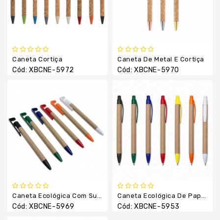
Boné
E
Chapéu
Camiseta
E
Caneta Cortiça
Caneta De Metal E Cortiça
Camisas
Cód: XBCNE-5972
Cód: XBCNE-5970
Canetas
Chaveiros
Copos
E
Canecas
Cuidados
Pessoais
Escritório
Fabricação
Caneta Ecológica Com Suporte Para Celular
Caneta Ecológica De Papelão
Própria
Cód: XBCNE-5969
Cód: XBCNE-5953
Garrafa