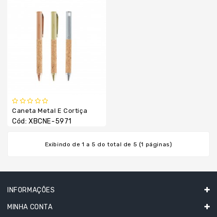
Térmica
Guarda
Chuva
/
Sol
Kits
Lanterna
Lápis
Caneta Metal E Cortiça
E
Cód: XBCNE-5971
Lapiseiras
Linha
Exibindo de 1 a 5 do total de 5 (1 páginas)
Esportiva
Linha
Feminina
INFORMAÇÕES
Linha
Térmica
MINHA CONTA