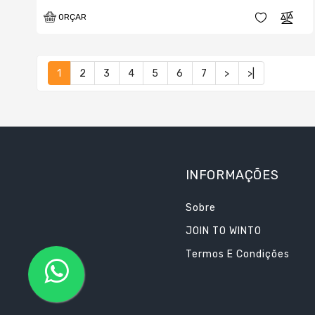
ORÇAR
1
2
3
4
5
6
7
>
>|
INFORMAÇÕES
Sobre
JOIN TO WINTO
Termos E Condições