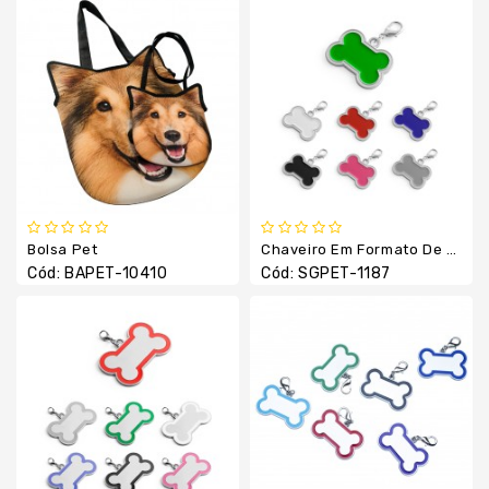
Térmica
Guarda
Chuva
/
Sol
Kits
Lanterna
Lápis
Bolsa Pet
Chaveiro Em Formato De Osso
E
Cód: BAPET-10410
Cód: SGPET-1187
Lapiseiras
Linha
Esportiva
Linha
Feminina
Linha
Térmica