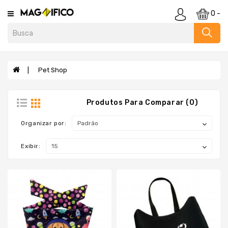
Category
0 -
Agendas
E
Cadernos
Pet Shop
Almofadas
Anti
Produtos Para Comparar (0)
Stress
E
Organizar por:
Cofrinho
Baldes
Exibir:
Bar
E
Utensílios
Bebidas
Blocos