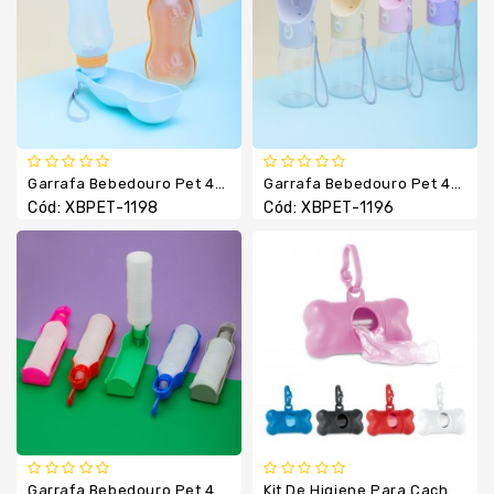
Veicular
Celular
Tábua
Taças
Tecnologia
E
Garrafa Bebedouro Pet 400ml
Garrafa Bebedouro Pet 420ml
Informática
Cód: XBPET-1198
Cód: XBPET-1196
Toalhas
Garrafa Bebedouro Pet 420ml
Kit De Higiene Para Cachorro