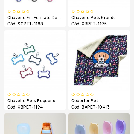
Luvas
Térmicas
Manta
Chaveiro Em Formato De Osso Com Linha Colorida À Volta
Chaveiro Pets Grande
Cód: SGPET-1188
Cód: XBPET-1195
Necessaires
Pão
De
Mel
Pastas
E
Cases
Pet
Shop
Porta
Chaveiro Pets Pequeno
Cobertor Pet
Retrato
Cód: XBPET-1194
Cód: BAPET-10413
Relógio
Squeezes
Suporte