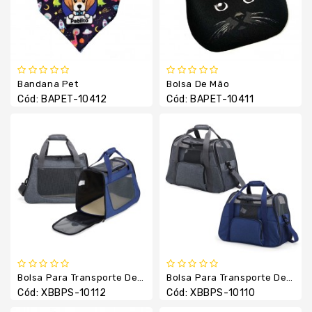
Boné
E
Chapéu
Camiseta
E
Bandana Pet
Bolsa De Mão
Camisas
Cód: BAPET-10412
Cód: BAPET-10411
Canetas
Chaveiros
Copos
E
Canecas
Cuidados
Pessoais
Escritório
Fabricação
Bolsa Para Transporte De Pets
Bolsa Para Transporte De Pets
Própria
Cód: XBBPS-10112
Cód: XBBPS-10110
Garrafa