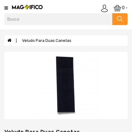
Category
0 -
Agendas
E
Cadernos
Veludo Para Duas Canetas
Almofadas
Anti
Stress
E
Cofrinho
Baldes
Bar
E
Utensílios
Bebidas
Blocos