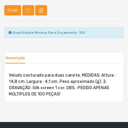
Térmica
Orçar
Guarda
Chuva
/
Sol
Quantidade Mínima Para Orçamento: 100
Kits
Lanterna
Descrição
Lápis
E
Lapiseiras
Veludo costurado para duas caneta. MEDIDAS: Altura :
14,8 cm. Largura : 4,1 cm. Peso aproximado (g): 2.
Linha
GRAVAÇÃO: Silk screen 1 cor. OBS.: PEDIDO APENAS
Esportiva
MÚLTIPLOS DE 100 PEÇAS!
Linha
Feminina
Linha
Térmica