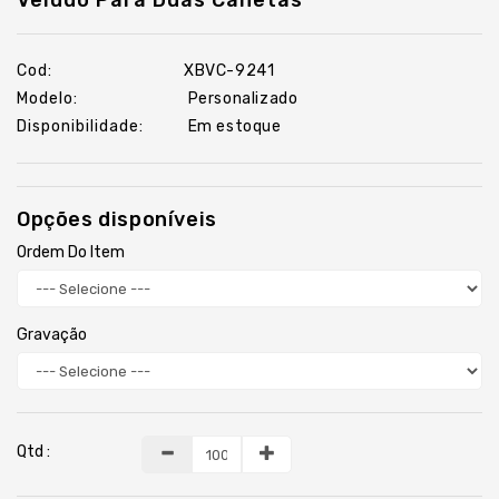
Veludo Para Duas Canetas
Boné
E
Chapéu
Cod:
XBVC-9241
Camiseta
Modelo:
Personalizado
E
Disponibilidade:
Em estoque
Camisas
Canetas
Opções disponíveis
Chaveiros
Ordem Do Item
Copos
E
Canecas
Gravação
Cuidados
Pessoais
Escritório
Fabricação
Qtd :
Própria
Garrafa